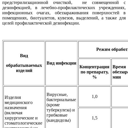
предстерилизационной очисткой, не совмещенной с
дезинфекцией, в лечебно-профилактических учреждениях,
инфекционных очагах, обеззараживания поверхностей в
помещениях, биотуалетов, кувезов, выделений, а также для
целей профилактической дезинфекции.
Режим обработ
Вид
Вид инфекции
обрабатываемых
Концентрация
Время
изделий
по препарату,
обезза
%
мин
Вирусные,
1,0
Изделия
бактериальные
медицинского
(кроме
назначения
туберкулеза) и
(включая
грибковые
хирургические и
1,5
(кандидозы)
стоматологические