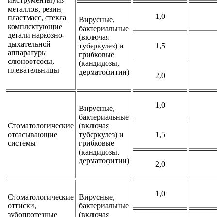
инструменты) из
металлов, резин,
1,0
пластмасс, стекла
Вирусные,
комплектующие
бактериальные
детали наркозно-
(включая
дыхательной
туберкулез) и
1,5
аппаратуры
грибковые
слюноотсосы,
(кандидозы,
плевательницы
дерматофитии)
2,0
1,0
Вирусные,
бактериальные
Стоматологические
(включая
отсасывающие
туберкулез) и
1,5
системы
грибковые
(кандидозы,
дерматофитии)
2,0
1,0
Стоматологические
Вирусные,
оттиски,
бактериальные
зубопротезные
(включая