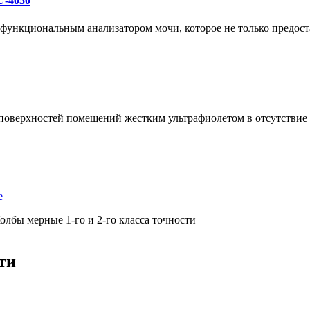
U-4050
ункциональным анализатором мочи, которое не только предоста
 поверхностей помещений жестким ультрафиолетом в отсутстви
е
олбы мерные 1-го и 2-го класса точности
ти