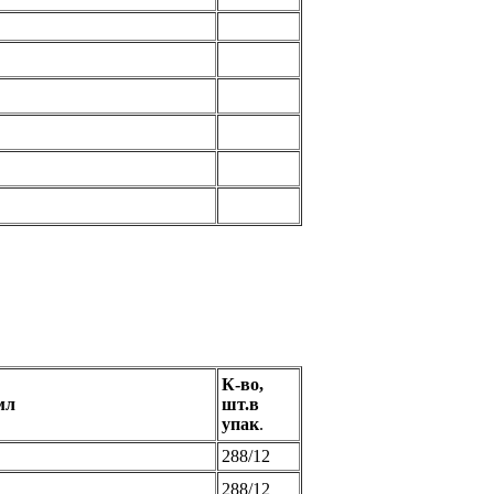
К-во,
мл
шт.в
упак
.
288/12
288/12