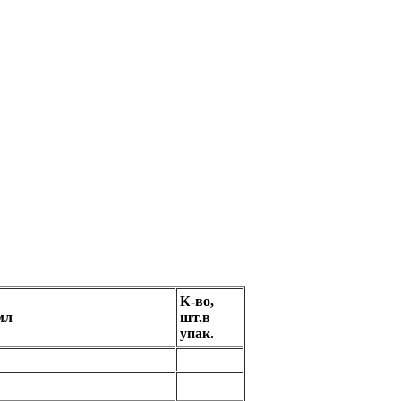
К-во,
мл
шт.в
упак.