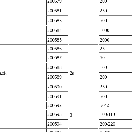
200579
200
200581
250
200583
500
200584
1000
200585
2000
200586
25
200587
50
200588
100
бкой
2а
200589
200
200590
250
200591
500
200592
50/55
200593
100/110
3
200594
200/220