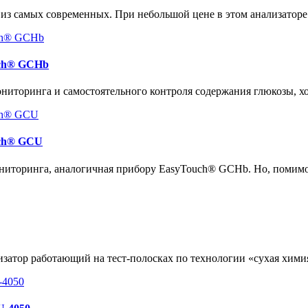
 из самых современных. При небольшой цене в этом анализатор
uch® GCHb
иторинга и самостоятельного контроля содержания глюкозы, хо
uch® GCU
ниторинга, аналогичная прибору EasyTouch® GCHb. Но, помимо
атор работающий на тест-полосках по технологии «сухая хими